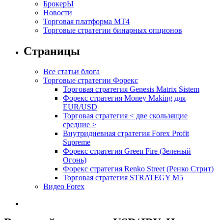
БрокерЫ
Новости
Торговая платформа МТ4
Торговые стратегии бинарных опционов
Страницы
Все статьи блога
Торговые стратегии Форекс
Торговая стратегия Genesis Matrix Sistem
Форекс стратегия Money Making для
EUR/USD
Торговая стратегия < две скользящие
средние >
Внутридневная стратегия Forex Profit
Supreme
Форекс стратегия Green Fire (Зеленый
Огонь)
Форекс стратегия Renko Street (Ренко Стрит)
Торговая стратегия STRATEGY M5
Видео Forex