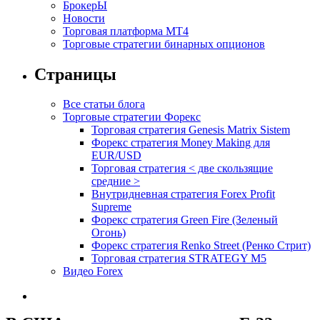
БрокерЫ
Новости
Торговая платформа МТ4
Торговые стратегии бинарных опционов
Страницы
Все статьи блога
Торговые стратегии Форекс
Торговая стратегия Genesis Matrix Sistem
Форекс стратегия Money Making для
EUR/USD
Торговая стратегия < две скользящие
средние >
Внутридневная стратегия Forex Profit
Supreme
Форекс стратегия Green Fire (Зеленый
Огонь)
Форекс стратегия Renko Street (Ренко Стрит)
Торговая стратегия STRATEGY M5
Видео Forex