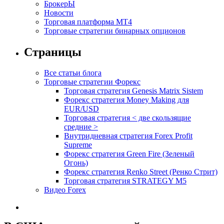
БрокерЫ
Новости
Торговая платформа МТ4
Торговые стратегии бинарных опционов
Страницы
Все статьи блога
Торговые стратегии Форекс
Торговая стратегия Genesis Matrix Sistem
Форекс стратегия Money Making для
EUR/USD
Торговая стратегия < две скользящие
средние >
Внутридневная стратегия Forex Profit
Supreme
Форекс стратегия Green Fire (Зеленый
Огонь)
Форекс стратегия Renko Street (Ренко Стрит)
Торговая стратегия STRATEGY M5
Видео Forex