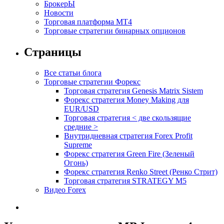
БрокерЫ
Новости
Торговая платформа МТ4
Торговые стратегии бинарных опционов
Страницы
Все статьи блога
Торговые стратегии Форекс
Торговая стратегия Genesis Matrix Sistem
Форекс стратегия Money Making для
EUR/USD
Торговая стратегия < две скользящие
средние >
Внутридневная стратегия Forex Profit
Supreme
Форекс стратегия Green Fire (Зеленый
Огонь)
Форекс стратегия Renko Street (Ренко Стрит)
Торговая стратегия STRATEGY M5
Видео Forex