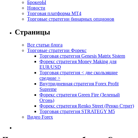
БрокерЫ
Новости
Торговая платформа МТ4
Торговые стратегии бинарных опционов
Страницы
Все статьи блога
Торговые стратегии Форекс
Торговая стратегия Genesis Matrix Sistem
Форекс стратегия Money Making для
EUR/USD
Торговая стратегия < две скользящие
средние >
Внутридневная стратегия Forex Profit
Supreme
Форекс стратегия Green Fire (Зеленый
Огонь)
Форекс стратегия Renko Street (Ренко Стрит)
Торговая стратегия STRATEGY M5
Видео Forex