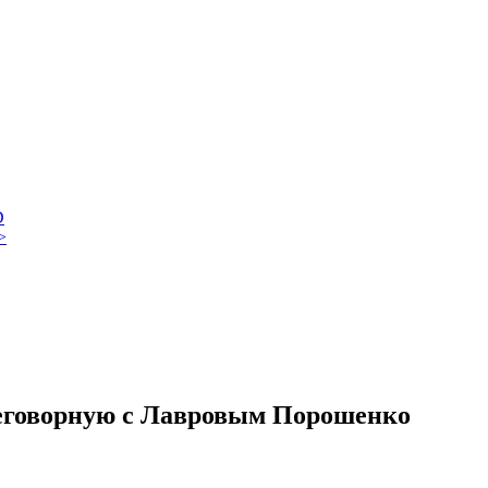
D
>
реговорную с Лавровым Порошенко