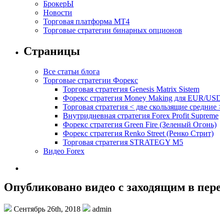
БрокерЫ
Новости
Торговая платформа МТ4
Торговые стратегии бинарных опционов
Страницы
Все статьи блога
Торговые стратегии Форекс
Торговая стратегия Genesis Matrix Sistem
Форекс стратегия Money Making для EUR/US
Торговая стратегия < две скользящие средние 
Внутридневная стратегия Forex Profit Supreme
Форекс стратегия Green Fire (Зеленый Огонь)
Форекс стратегия Renko Street (Ренко Стрит)
Торговая стратегия STRATEGY M5
Видео Forex
Опубликовано видео с заходящим в пе
Сентябрь 26th, 2018
admin