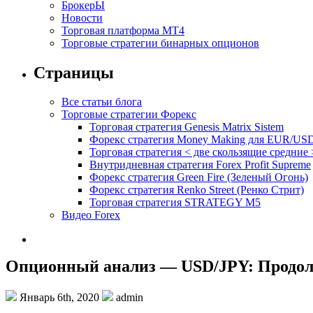
БрокерЫ
Новости
Торговая платформа МТ4
Торговые стратегии бинарных опционов
Страницы
Все статьи блога
Торговые стратегии Форекс
Торговая стратегия Genesis Matrix Sistem
Форекс стратегия Money Making для EUR/US
Торговая стратегия < две скользящие средние 
Внутридневная стратегия Forex Profit Supreme
Форекс стратегия Green Fire (Зеленый Огонь)
Форекс стратегия Renko Street (Ренко Стрит)
Торговая стратегия STRATEGY M5
Видео Forex
Опционный анализ — USD/JPY: Продол
Январь 6th, 2020
admin