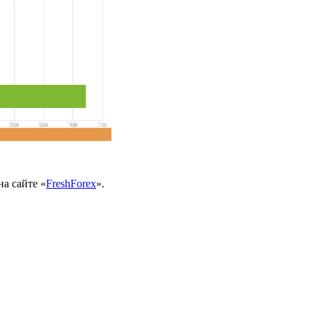
а сайте «
FreshForex
».