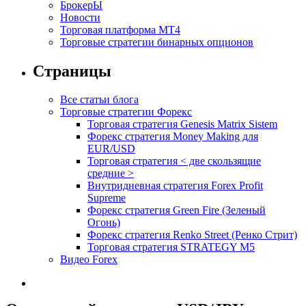
БрокерЫ
Новости
Торговая платформа МТ4
Торговые стратегии бинарных опционов
Страницы
Все статьи блога
Торговые стратегии Форекс
Торговая стратегия Genesis Matrix Sistem
Форекс стратегия Money Making для
EUR/USD
Торговая стратегия < две скользящие
средние >
Внутридневная стратегия Forex Profit
Supreme
Форекс стратегия Green Fire (Зеленый
Огонь)
Форекс стратегия Renko Street (Ренко Стрит)
Торговая стратегия STRATEGY M5
Видео Forex