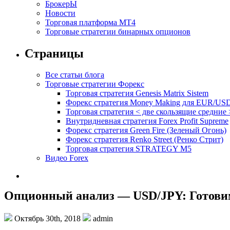
БрокерЫ
Новости
Торговая платформа МТ4
Торговые стратегии бинарных опционов
Страницы
Все статьи блога
Торговые стратегии Форекс
Торговая стратегия Genesis Matrix Sistem
Форекс стратегия Money Making для EUR/US
Торговая стратегия < две скользящие средние 
Внутридневная стратегия Forex Profit Supreme
Форекс стратегия Green Fire (Зеленый Огонь)
Форекс стратегия Renko Street (Ренко Стрит)
Торговая стратегия STRATEGY M5
Видео Forex
Опционный анализ — USD/JPY: Готови
Октябрь 30th, 2018
admin