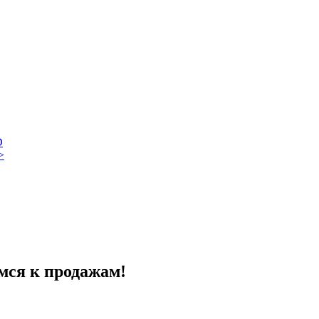
D
>
мся к продажам!