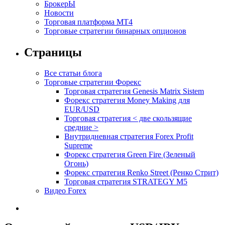
БрокерЫ
Новости
Торговая платформа МТ4
Торговые стратегии бинарных опционов
Страницы
Все статьи блога
Торговые стратегии Форекс
Торговая стратегия Genesis Matrix Sistem
Форекс стратегия Money Making для
EUR/USD
Торговая стратегия < две скользящие
средние >
Внутридневная стратегия Forex Profit
Supreme
Форекс стратегия Green Fire (Зеленый
Огонь)
Форекс стратегия Renko Street (Ренко Стрит)
Торговая стратегия STRATEGY M5
Видео Forex