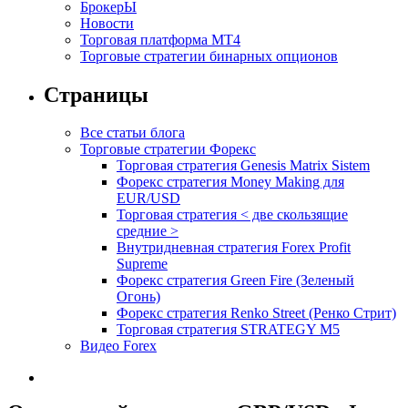
БрокерЫ
Новости
Торговая платформа МТ4
Торговые стратегии бинарных опционов
Страницы
Все статьи блога
Торговые стратегии Форекс
Торговая стратегия Genesis Matrix Sistem
Форекс стратегия Money Making для
EUR/USD
Торговая стратегия < две скользящие
средние >
Внутридневная стратегия Forex Profit
Supreme
Форекс стратегия Green Fire (Зеленый
Огонь)
Форекс стратегия Renko Street (Ренко Стрит)
Торговая стратегия STRATEGY M5
Видео Forex