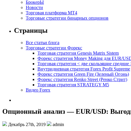
БрокерЫ
Новости
Торговая платформа МТ4
Торговые стратегии бинарных опционов
Страницы
Все статьи блога
Торговые стратегии Форекс
Торговая стратегия Genesis Matrix Sistem
Форекс стратегия Money Making для EUR/US
Торговая стратегия < две скользящие средние 
Внутридневная стратегия Forex Profit Supreme
Форекс стратегия Green Fire (Зеленый Огонь)
Форекс стратегия Renko Street (Ренко Стрит)
Торговая стратегия STRATEGY M5
Видео Forex
Опционный анализ — EUR/USD: Выгод
Декабрь 27th, 2019
admin