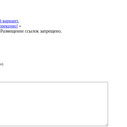
 вариант.
ррекцию!
»
 Размещение ссылок запрещено.
о)