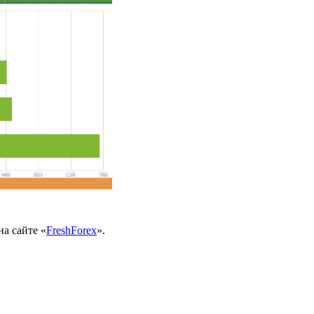
а сайте «
FreshForex
».