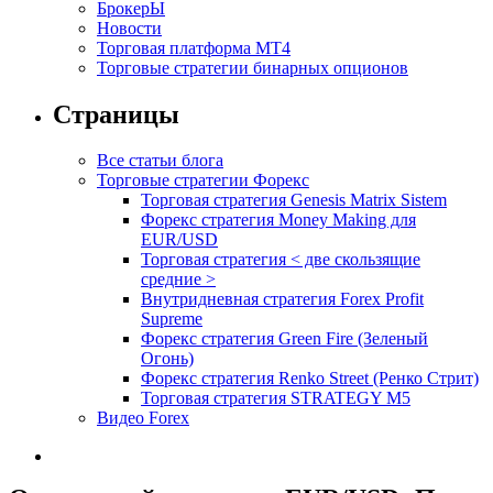
БрокерЫ
Новости
Торговая платформа МТ4
Торговые стратегии бинарных опционов
Страницы
Все статьи блога
Торговые стратегии Форекс
Торговая стратегия Genesis Matrix Sistem
Форекс стратегия Money Making для
EUR/USD
Торговая стратегия < две скользящие
средние >
Внутридневная стратегия Forex Profit
Supreme
Форекс стратегия Green Fire (Зеленый
Огонь)
Форекс стратегия Renko Street (Ренко Стрит)
Торговая стратегия STRATEGY M5
Видео Forex