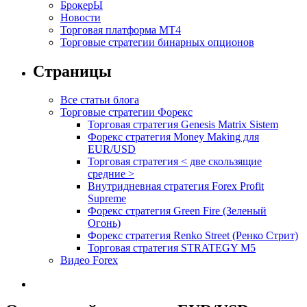
БрокерЫ
Новости
Торговая платформа МТ4
Торговые стратегии бинарных опционов
Страницы
Все статьи блога
Торговые стратегии Форекс
Торговая стратегия Genesis Matrix Sistem
Форекс стратегия Money Making для
EUR/USD
Торговая стратегия < две скользящие
средние >
Внутридневная стратегия Forex Profit
Supreme
Форекс стратегия Green Fire (Зеленый
Огонь)
Форекс стратегия Renko Street (Ренко Стрит)
Торговая стратегия STRATEGY M5
Видео Forex