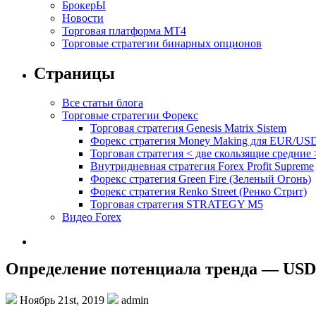
БрокерЫ
Новости
Торговая платформа МТ4
Торговые стратегии бинарных опционов
Страницы
Все статьи блога
Торговые стратегии Форекс
Торговая стратегия Genesis Matrix Sistem
Форекс стратегия Money Making для EUR/US
Торговая стратегия < две скользящие средние 
Внутридневная стратегия Forex Profit Supreme
Форекс стратегия Green Fire (Зеленый Огонь)
Форекс стратегия Renko Street (Ренко Стрит)
Торговая стратегия STRATEGY M5
Видео Forex
Определение потенциала тренда — USDJ
Ноябрь 21st, 2019
admin