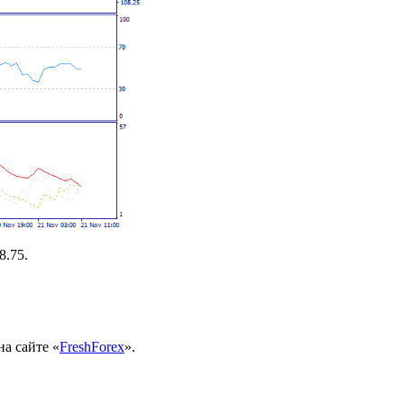
8.75.
а сайте «
FreshForex
».