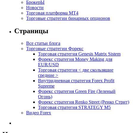
БрокерЫ
Новости
Торговая платформа МТ4
Торговые стратегии бинарных опционов
Страницы
Все статьи блога
Торговые стратегии Форекс
Торговая стратегия Genesis Matrix Sistem
Форекс стратегия Money Making для
EUR/USD
Торговая стратегия < две скользящие
средние >
Внутридневная стратегия Forex Profit
Supreme
Форекс стратегия Green Fire (Зеленый
Огонь)
Форекс стратегия Renko Street (Ренко Стрит)
Торговая стратегия STRATEGY M5
Видео Forex