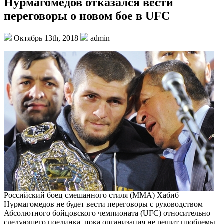
Нурмагомедов отказался вести
переговоры о новом бое в UFC
Октябрь 13th, 2018
admin
Российский боец смешанного стиля (MMA) Хабиб
Нурмагомедов не будет вести переговоры с руководством
Абсолютного бойцовского чемпионата (UFC) относительно
следующего поединка, пока организация не решит проблемы