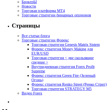
БрокерЫ
Новости
Торговая платформа МТ4
Торговые стратегии бинарных опционов
Страницы
Все статьи блога
Торговые стратегии Форекс
Торговая стратегия Genesis Matrix Sistem
Форекс стратегия Money Making для
EUR/USD
Торговая стратегия < две скользящие
средние >
Внутридневная стратегия Forex Profit
Supreme
Форекс стратегия Green Fire (Зеленый
Огонь)
Форекс стратегия Renko Street (Ренко Стрит)
Торговая стратегия STRATEGY M5
Видео Forex