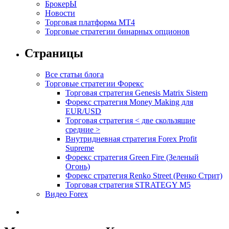
БрокерЫ
Новости
Торговая платформа МТ4
Торговые стратегии бинарных опционов
Страницы
Все статьи блога
Торговые стратегии Форекс
Торговая стратегия Genesis Matrix Sistem
Форекс стратегия Money Making для
EUR/USD
Торговая стратегия < две скользящие
средние >
Внутридневная стратегия Forex Profit
Supreme
Форекс стратегия Green Fire (Зеленый
Огонь)
Форекс стратегия Renko Street (Ренко Стрит)
Торговая стратегия STRATEGY M5
Видео Forex