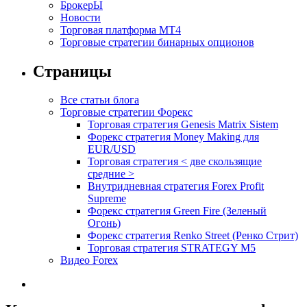
БрокерЫ
Новости
Торговая платформа МТ4
Торговые стратегии бинарных опционов
Страницы
Все статьи блога
Торговые стратегии Форекс
Торговая стратегия Genesis Matrix Sistem
Форекс стратегия Money Making для
EUR/USD
Торговая стратегия < две скользящие
средние >
Внутридневная стратегия Forex Profit
Supreme
Форекс стратегия Green Fire (Зеленый
Огонь)
Форекс стратегия Renko Street (Ренко Стрит)
Торговая стратегия STRATEGY M5
Видео Forex