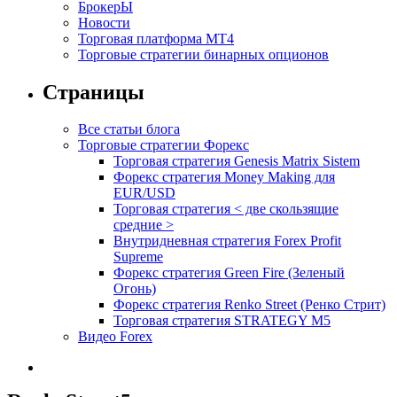
БрокерЫ
Новости
Торговая платформа МТ4
Торговые стратегии бинарных опционов
Страницы
Все статьи блога
Торговые стратегии Форекс
Торговая стратегия Genesis Matrix Sistem
Форекс стратегия Money Making для
EUR/USD
Торговая стратегия < две скользящие
средние >
Внутридневная стратегия Forex Profit
Supreme
Форекс стратегия Green Fire (Зеленый
Огонь)
Форекс стратегия Renko Street (Ренко Стрит)
Торговая стратегия STRATEGY M5
Видео Forex